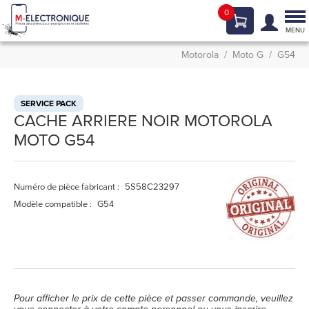
0
Tog
nav
MENU
Motorola
Moto G
G54
SERVICE PACK
CACHE ARRIERE NOIR MOTOROLA
MOTO G54
Numéro de pièce fabricant :
5S58C23297
Modèle compatible :
G54
Pour afficher le prix de cette pièce et passer commande, veuillez