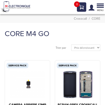
0
Tog
nav
MENU
Crosscall
CORE
CORE M4 GO
Trier par
SERVICE PACK
SERVICE PACK
CAMERA ARRIERE 12MP
ECRAN GREY CROSSCALL