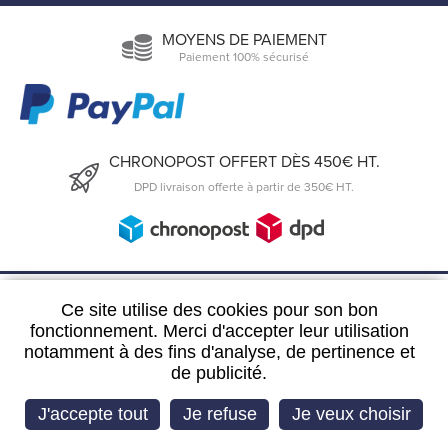
MOYENS DE PAIEMENT
Paiement 100% sécurisé
CHRONOPOST OFFERT DÈS 450€ HT.
DPD livraison offerte à partir de 350€ HT.
6, Rue du 19 Mars 1962
Ce site utilise des cookies pour son bon
57300 Hagondange
fonctionnement. Merci d'accepter leur utilisation
notamment à des fins d'analyse, de pertinence et
FRANCE
de publicité.
03 72 39 63 29
J'accepte tout
Je refuse
Je veux choisir
Imaginé par
IS Webdesign
‎ - CMS :
Flexit
©‎