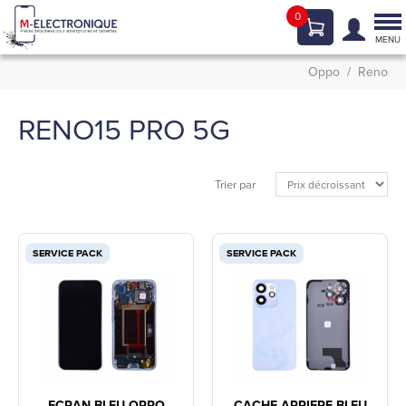
0
Tog
nav
MENU
Oppo
Reno
RENO15 PRO 5G
Trier par
SERVICE PACK
SERVICE PACK
ECRAN BLEU OPPO
CACHE ARRIERE BLEU