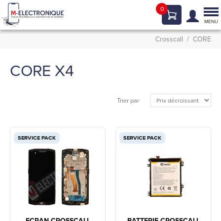
0
Tog
nav
MENU
Crosscall
CORE
CORE X4
Trier par
SERVICE PACK
SERVICE PACK
ECRAN CROSSCALL
BATTERIE CROSSCALL