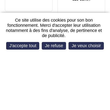
Ce site utilise des cookies pour son bon
fonctionnement. Merci d'accepter leur utilisation
SERVICE PACK
SERVICE PACK
notamment à des fins d'analyse, de pertinence et
de publicité.
J'accepte tout
Je refuse
Je veux choisir
CONNECTEUR DE
CONNECTEUR DE
CHARGE SAMSUNG
CHARGE VERSION US
GALAXY S26 ULTRA
SAMSUNG GALAXY S26
ULTRA
SERVICE PACK
SERVICE PACK