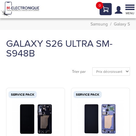
0
Tog
nav
MENU
Samsung
Galaxy S
GALAXY S26 ULTRA SM-
S948B
Trier par
SERVICE PACK
SERVICE PACK