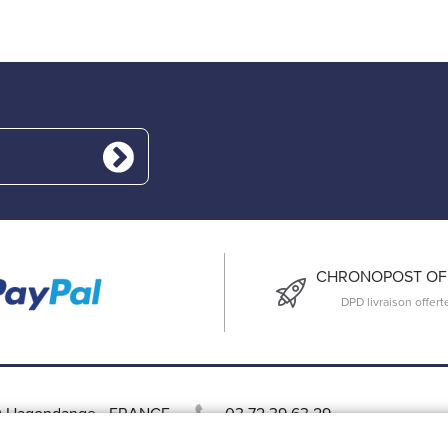
CHRONOPOST OFF
DPD livraison offert
 Hagondange
-
FRANCE
03 72 39 63 29