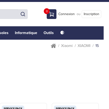
0
Connexion
ou
Inscription
soles
Informatique
Outils
🌒
Xiaomi
XIAOMI
15
SERVICE PACK
SERVICE PACK