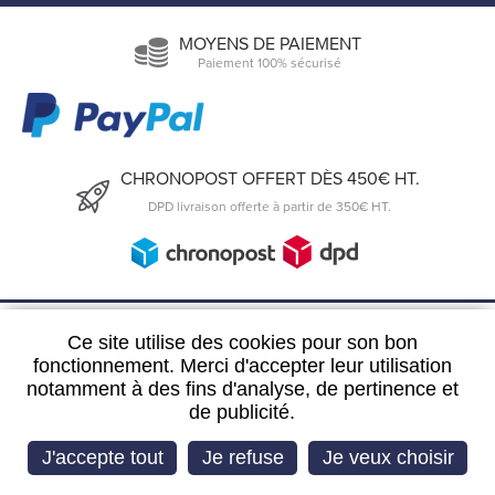
MOYENS DE PAIEMENT
Paiement 100% sécurisé
CHRONOPOST OFFERT DÈS 450€ HT.
DPD livraison offerte à partir de 350€ HT.
6, Rue du 19 Mars 1962
Ce site utilise des cookies pour son bon
57300 Hagondange
fonctionnement. Merci d'accepter leur utilisation
notamment à des fins d'analyse, de pertinence et
FRANCE
de publicité.
03 72 39 63 29
J'accepte tout
Je refuse
Je veux choisir
Imaginé par
IS Webdesign
‎ - CMS :
Flexit
©‎