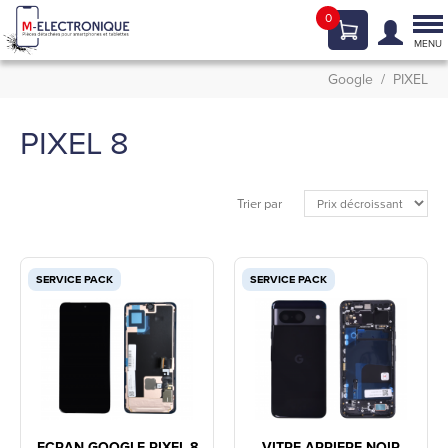
0
Tog
nav
MENU
Google
PIXEL
PIXEL 8
Trier par
SERVICE PACK
SERVICE PACK
ECRAN GOOGLE PIXEL 8
VITRE ARRIERE NOIR