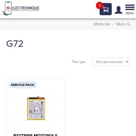
0
Tog
nav
MENU
Motorola
Moto G
G72
Trier par
SERVICE PACK
BATTERIE MOTOROLA