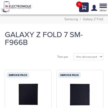
0
Tog
nav
MENU
Samsung
Galaxy Z Fold
GALAXY Z FOLD 7 SM-
F966B
Trier par
SERVICE PACK
SERVICE PACK