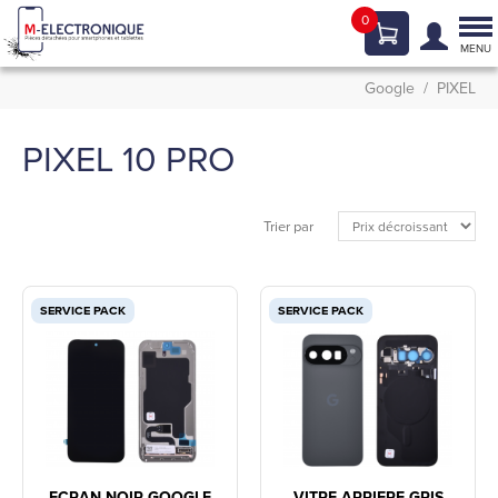
0
Tog
nav
MENU
Google
PIXEL
PIXEL 10 PRO
Trier par
SERVICE PACK
SERVICE PACK
ECRAN NOIR GOOGLE
VITRE ARRIERE GRIS