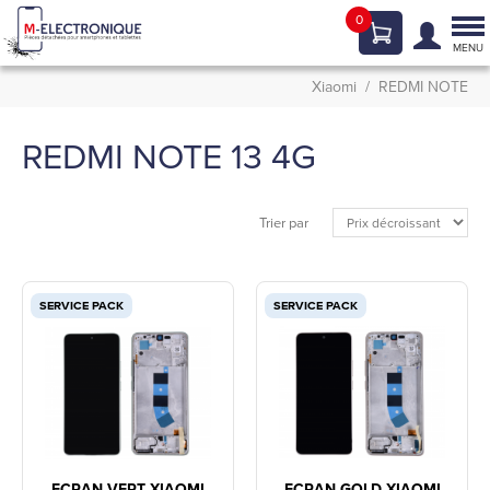
0
Tog
nav
MENU
Xiaomi
REDMI NOTE
REDMI NOTE 13 4G
Trier par
SERVICE PACK
SERVICE PACK
ECRAN VERT XIAOMI
ECRAN GOLD XIAOMI