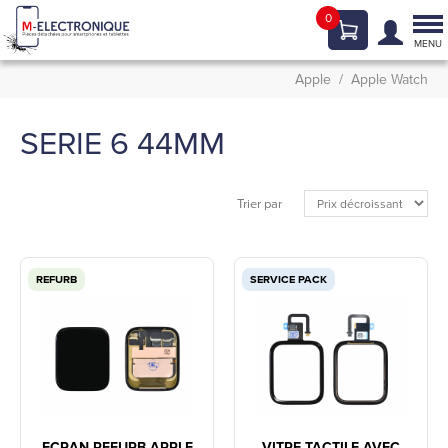
0
Tog
nav
MENU
Apple
Apple Watch
SERIE 6 44MM
Trier par
REFURB
SERVICE PACK
ECRAN REFURB APPLE
VITRE TACTILE AVEC