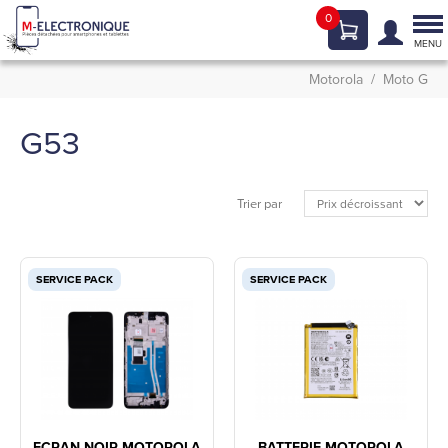
0
Tog
nav
MENU
Motorola
Moto G
G53
Trier par
SERVICE PACK
SERVICE PACK
ECRAN NOIR MOTOROLA
BATTERIE MOTOROLA