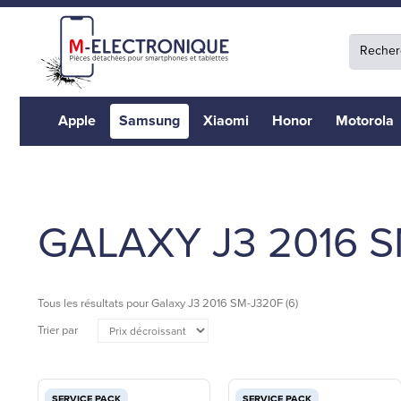
Apple
Samsung
Xiaomi
Honor
Motorola
GALAXY J3 2016 
Tous les résultats pour
Galaxy J3 2016 SM-J320F
(6)
Trier par
SERVICE PACK
SERVICE PACK