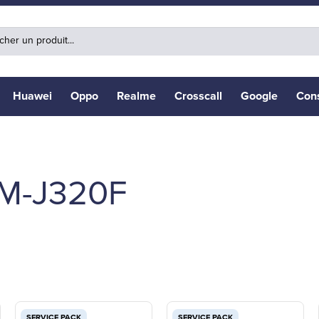
Huawei
Oppo
Realme
Crosscall
Google
Con
SM-J320F
SERVICE PACK
SERVICE PACK