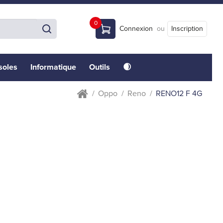
0
Connexion
ou
Inscription
soles
Informatique
Outils
🌒
Oppo
Reno
RENO12 F 4G