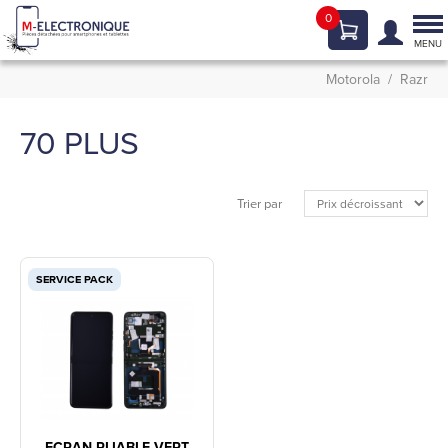
0
Tog
nav
MENU
Motorola
Razr
70 PLUS
Trier par
SERVICE PACK
ECRAN PLIABLE VERT