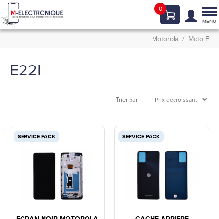
0
Tog
nav
MENU
Motorola
Moto E
E22I
Trier par
SERVICE PACK
SERVICE PACK
ECRAN NOIR MOTOROLA
CACHE ARRIERE