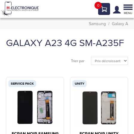
0
Tog
nav
MENU
Samsung
Galaxy A
GALAXY A23 4G SM-A235F
Trier par
SERVICE PACK
UNITY
ECRAN NOIR SAMSUNG
ECRAN NOIR UNITY