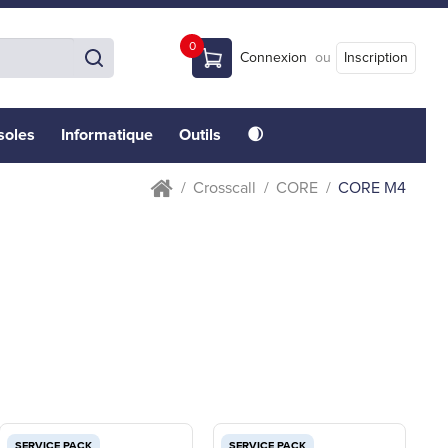
0
Connexion
ou
Inscription
soles
Informatique
Outils
🌒
Crosscall
CORE
CORE M4
SERVICE PACK
SERVICE PACK