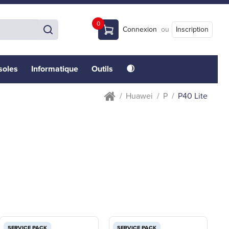
0
Connexion
ou
Inscription
soles
Informatique
Outils
🌒
Huawei
P
P40 Lite
SERVICE PACK
SERVICE PACK