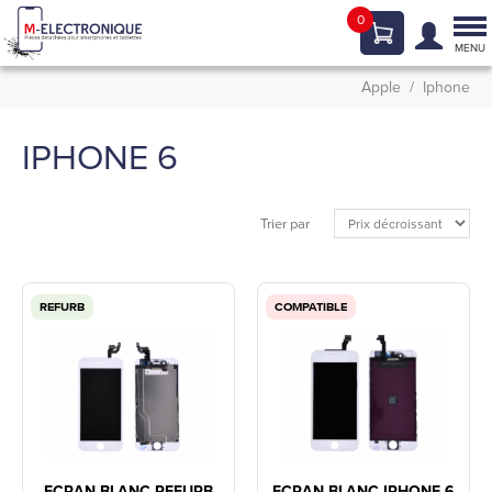
0
Tog
nav
MENU
Apple
Iphone
IPHONE 6
Trier par
REFURB
COMPATIBLE
ECRAN BLANC REFURB
ECRAN BLANC IPHONE 6