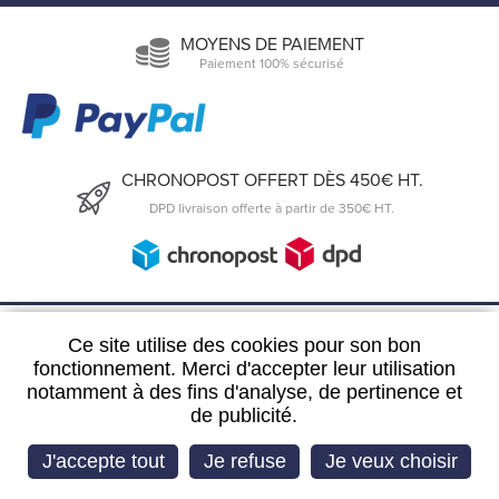
MOYENS DE PAIEMENT
Paiement 100% sécurisé
CHRONOPOST OFFERT DÈS 450€ HT.
DPD livraison offerte à partir de 350€ HT.
6, Rue du 19 Mars 1962
Ce site utilise des cookies pour son bon
57300 Hagondange
fonctionnement. Merci d'accepter leur utilisation
notamment à des fins d'analyse, de pertinence et
FRANCE
de publicité.
03 72 39 63 29
J'accepte tout
Je refuse
Je veux choisir
Imaginé par
IS Webdesign
‎ - CMS :
Flexit
©‎