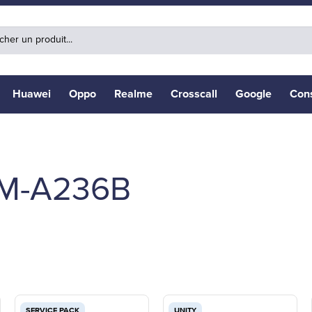
Huawei
Oppo
Realme
Crosscall
Google
Con
M-A236B
SERVICE PACK
UNITY