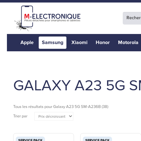
Apple
Samsung
Xiaomi
Honor
Motorola
GALAXY A23 5G S
Tous les résultats pour
Galaxy A23 5G SM-A236B
(38)
Trier par
SERVICE PACK
SERVICE PACK