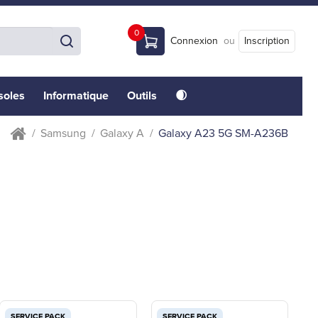
0
Connexion
ou
Inscription
soles
Informatique
Outils
🌒
Samsung
Galaxy A
Galaxy A23 5G SM-A236B
SERVICE PACK
SERVICE PACK