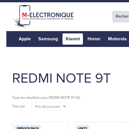
Apple
Samsung
Xiaomi
Honor
Motorola
REDMI NOTE 9T
Tous les résultats pour
REDMI NOTE 9T
(6)
Trier par
SERVICE PACK
UNITY