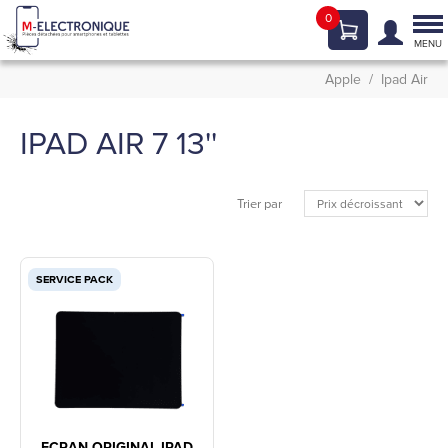
0
Tog
nav
MENU
Apple
Ipad Air
IPAD AIR 7 13''
Trier par
SERVICE PACK
ECRAN ORIGINAL IPAD