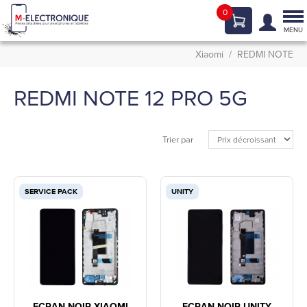
0
Tog
nav
MENU
Xiaomi
REDMI NOTE
REDMI NOTE 12 PRO 5G
Trier par
SERVICE PACK
UNITY
ECRAN NOIR XIAOMI
ECRAN NOIR UNITY