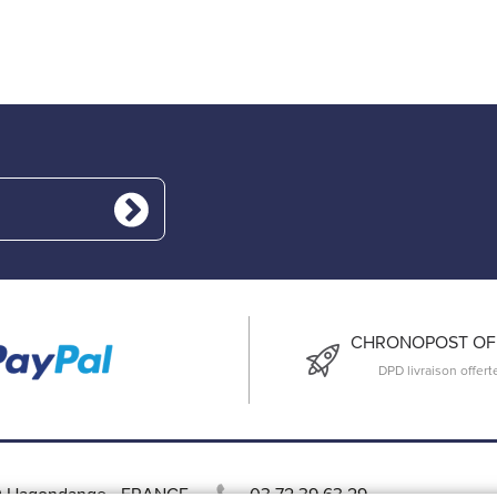
CHRONOPOST OFF
DPD livraison offert
 Hagondange
-
FRANCE
03 72 39 63 29