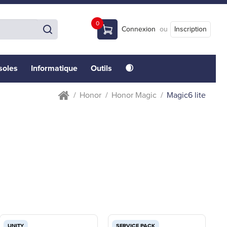
0
Connexion
ou
Inscription
soles
Informatique
Outils
🌒
Honor
Honor Magic
Magic6 lite
UNITY
SERVICE PACK