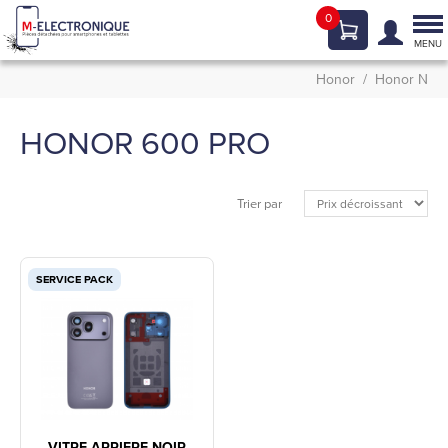
0
Tog
nav
MENU
Honor
Honor N
HONOR 600 PRO
Trier par
SERVICE PACK
VITRE ARRIERE NOIR