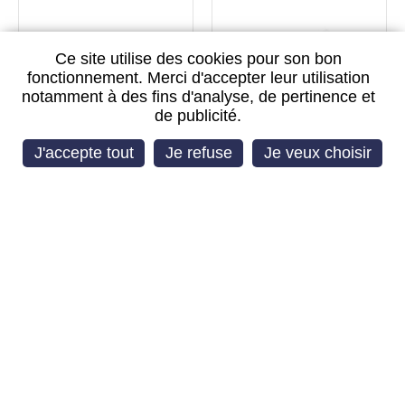
Ce site utilise des cookies pour son bon
fonctionnement. Merci d'accepter leur utilisation
notamment à des fins d'analyse, de pertinence et
de publicité.
TIROIR SIM BLANC
VIBREUR SAMSUNG
J'accepte tout
Je refuse
Je veux choisir
SAMSUNG GALAXY NOTE
20 ULTRA
SERVICE PACK
SERVICE PACK