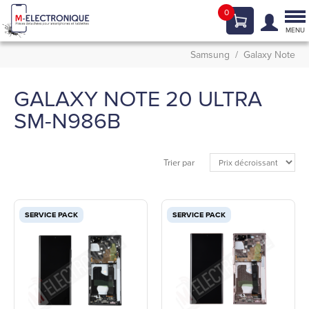
0
Tog
nav
MENU
Samsung
Galaxy Note
GALAXY NOTE 20 ULTRA
SM-N986B
Trier par
SERVICE PACK
SERVICE PACK