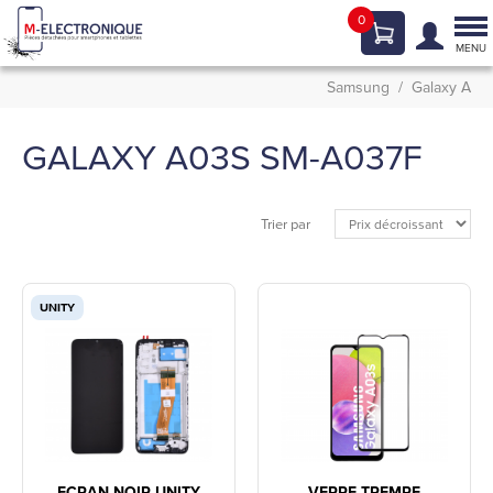
0
Tog
nav
MENU
Samsung
Galaxy A
GALAXY A03S SM-A037F
Trier par
UNITY
ECRAN NOIR UNITY
VERRE TREMPE