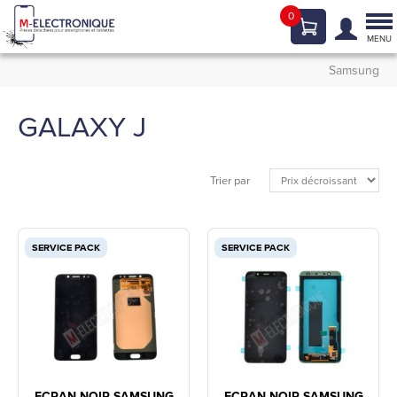
0
Tog
nav
MENU
Samsung
GALAXY J
Trier par
SERVICE PACK
SERVICE PACK
ECRAN NOIR SAMSUNG
ECRAN NOIR SAMSUNG