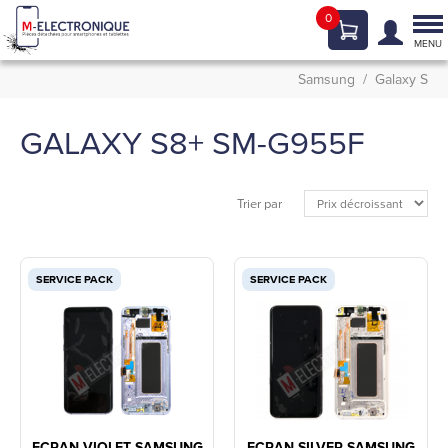
0
Tog
nav
MENU
Samsung
Galaxy S
GALAXY S8+ SM-G955F
Trier par
SERVICE PACK
SERVICE PACK
ECRAN VIOLET SAMSUNG
ECRAN SILVER SAMSUNG