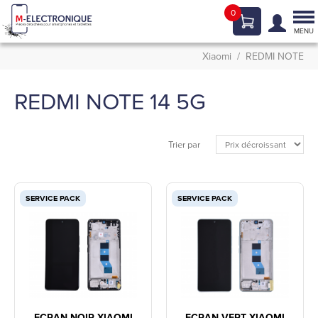
0
Tog
nav
MENU
Xiaomi
REDMI NOTE
REDMI NOTE 14 5G
Trier par
SERVICE PACK
SERVICE PACK
ECRAN NOIR XIAOMI
ECRAN VERT XIAOMI