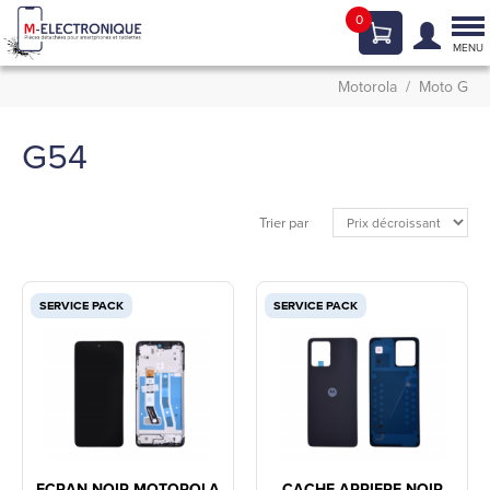
0
Tog
nav
MENU
Motorola
Moto G
G54
Trier par
SERVICE PACK
SERVICE PACK
ECRAN NOIR MOTOROLA
CACHE ARRIERE NOIR