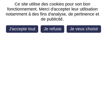
Ce site utilise des cookies pour son bon
fonctionnement. Merci d'accepter leur utilisation
notamment à des fins d'analyse, de pertinence et
de publicité.
TIROIR SIM BLEU
SAMSUNG GALAXY Z FLIP
J'accepte tout
Je refuse
Je veux choisir
7
SERVICE PACK
TIROIR SIM NOIR
SAMSUNG GALAXY Z FLIP
7