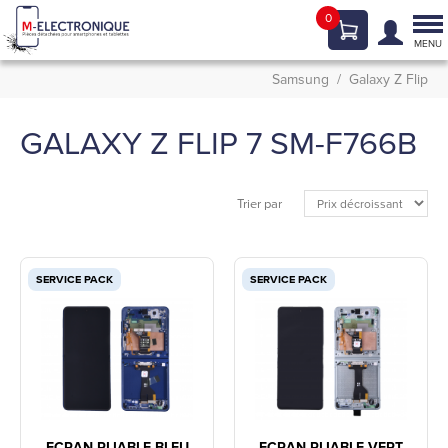
0
Tog
nav
MENU
Samsung
Galaxy Z Flip
GALAXY Z FLIP 7 SM-F766B
Trier par
SERVICE PACK
SERVICE PACK
ECRAN PLIABLE BLEU
ECRAN PLIABLE VERT