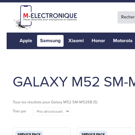
Apple
Samsung
Xiaomi
Honor
Motorola
GALAXY M52 SM-
Tous les résultats pour
Galaxy M52 SM-M526B
(5)
Trier par
SERVICE PACK
SERVICE PACK