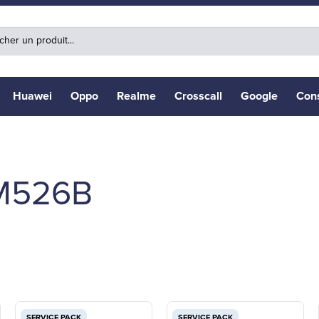
Huawei
Oppo
Realme
Crosscall
Google
Con
M526B
SERVICE PACK
SERVICE PACK