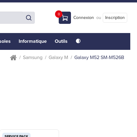
0
Connexion
ou
Inscription
soles
Informatique
Outils
🌒
Samsung
Galaxy M
Galaxy M52 SM-M526B
SERVICE PACK