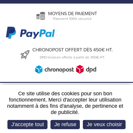
MOYENS DE PAIEMENT
Paiement 100% sécurisé
CHRONOPOST OFFERT DÈS 450€ HT.
DPD livraison offerte à partir de 350€ HT.
6, Rue du 19 Mars 1962
Ce site utilise des cookies pour son bon
57300 Hagondange
fonctionnement. Merci d'accepter leur utilisation
notamment à des fins d'analyse, de pertinence et
FRANCE
de publicité.
03 72 39 63 29
J'accepte tout
Je refuse
Je veux choisir
Imaginé par
IS Webdesign
‎ - CMS :
Flexit
©‎