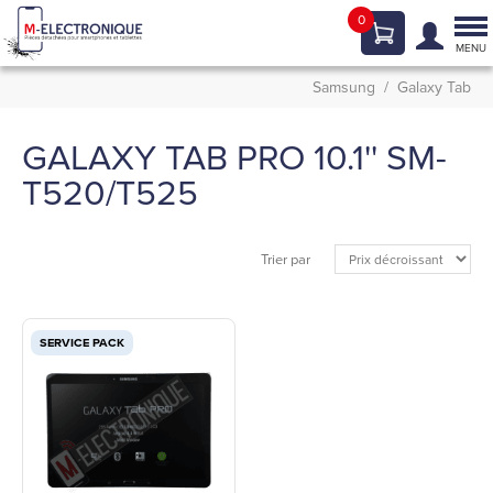
0
Tog
nav
MENU
Samsung
Galaxy Tab
GALAXY TAB PRO 10.1'' SM-
T520/T525
Trier par
SERVICE PACK