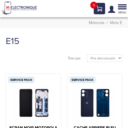
0
Tog
nav
MENU
Motorola
Moto E
E15
Trier par
SERVICE PACK
SERVICE PACK
ECRAN NOIR MOTOROLA
CACHE ARRIERE BLEU