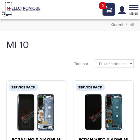
0
Tog
nav
MENU
Xiaomi
MI
MI 10
Trier par
SERVICE PACK
SERVICE PACK
ECRAN NOIR XIAOMI MI
ECRAN VERT XIAOMI MI