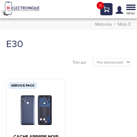
0
Tog
nav
MENU
Motorola
Moto E
E30
Trier par
SERVICE PACK
CACHE ARRIERE NOIR