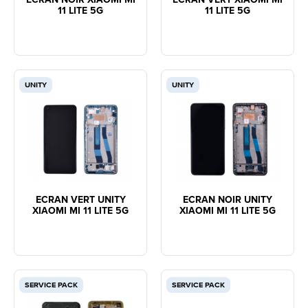
11 LITE 5G
11 LITE 5G
UNITY
UNITY
ECRAN VERT UNITY
ECRAN NOIR UNITY
XIAOMI MI 11 LITE 5G
XIAOMI MI 11 LITE 5G
SERVICE PACK
SERVICE PACK