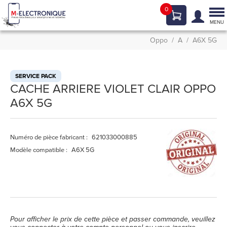
0
Tog
nav
MENU
Oppo
A
A6X 5G
SERVICE PACK
CACHE ARRIERE VIOLET CLAIR OPPO
A6X 5G
Numéro de pièce fabricant :
621033000885
Modèle compatible :
A6X 5G
Pour afficher le prix de cette pièce et passer commande, veuillez