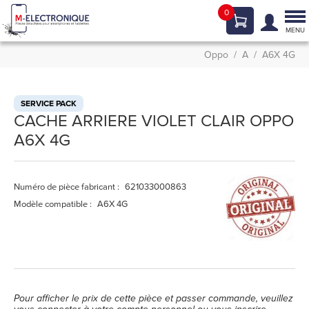
0
Tog
nav
MENU
Oppo
A
A6X 4G
SERVICE PACK
CACHE ARRIERE VIOLET CLAIR OPPO
A6X 4G
Numéro de pièce fabricant :
621033000863
Modèle compatible :
A6X 4G
Pour afficher le prix de cette pièce et passer commande, veuillez