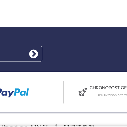
CHRONOPOST OFF
DPD livraison offert
 Hagondange
-
FRANCE
03 72 39 63 29