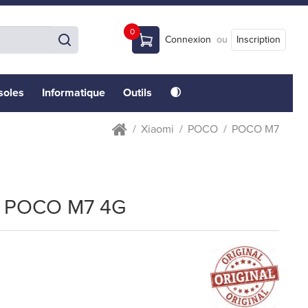
0
Connexion
ou
Inscription
soles
Informatique
Outils
🌒
Xiaomi
POCO
POCO M7
 POCO M7 4G