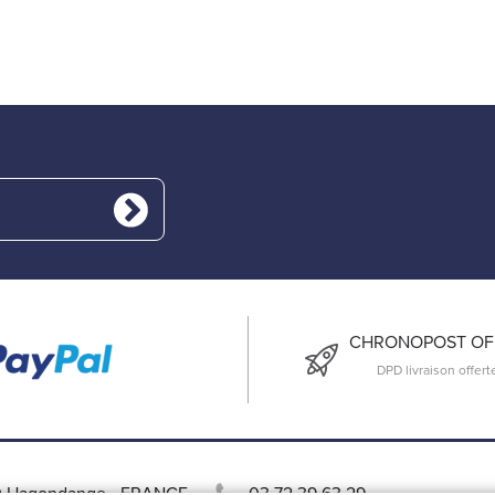
CHRONOPOST OFF
DPD livraison offert
 Hagondange
-
FRANCE
03 72 39 63 29